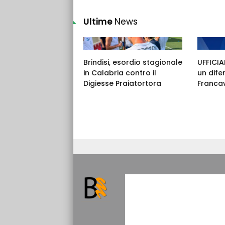
Ultime
News
Brindisi, esordio stagionale
UFFICIAL
in Calabria contro il
un dife
Digiesse Praiatortora
Francav