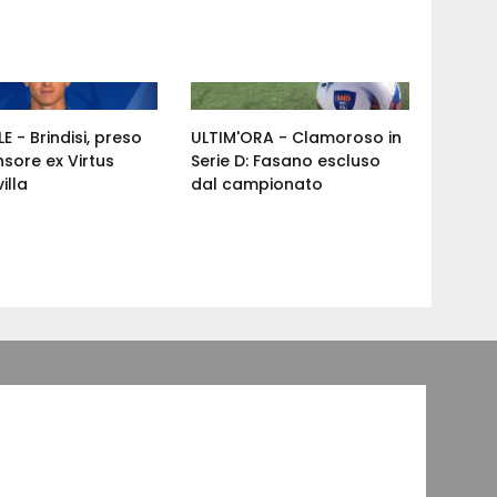
E - Brindisi, preso
ULTIM'ORA - Clamoroso in
nsore ex Virtus
Serie D: Fasano escluso
illa
dal campionato