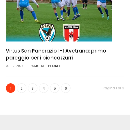
Virtus San Pancrazio 1-1 Avetrana: primo
pareggio per i biancazzurri
02.12.2024
MONDO DILLETTANTI
Pagina 1 di 9
1
2
3
4
5
6