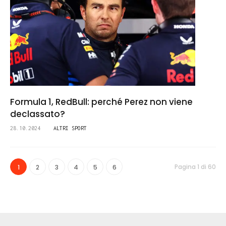
Formula 1, RedBull: perché Perez non viene
declassato?
28.10.2024
ALTRI SPORT
Pagina 1 di 60
1
2
3
4
5
6