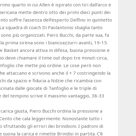
mo quarto in cui Allen è ispirato con tiri dall’arco e
mericana mette dentro otto dei primi dieci punti dei
nto soffre l’assenza dell’esperto Delfino in quintetto
 La squadra di coach Di Paolantonio sbaglia tanto
 sono più organizzati. Piero Bucchi, da parte sua, fa
alla prima sirena sono i biancoazzurri avanti, 19-15.
 Basket ancora attiva in difesa, buona pressione e
io deve chiamare il time out dopo tre minuti circa,
anfoglio che mette più ordine. Le cose però non
e attaccano e scrivono anche il + 7 costringendo la
chi da spazio e fiducia a Ndzie che ricambia con
cinata dalle giocate di Tanfoglio e le triple di
re del tempino scrive il massimo vantaggio, 38-33
carica giusta, Piero Bucchi ordina la pressione a
 Cento che cala leggermente. Nonostante tutto i
sfruttando gli errori dei brindisini. I padroni di
suona la carica e rimette Brindisi in partita. C’è