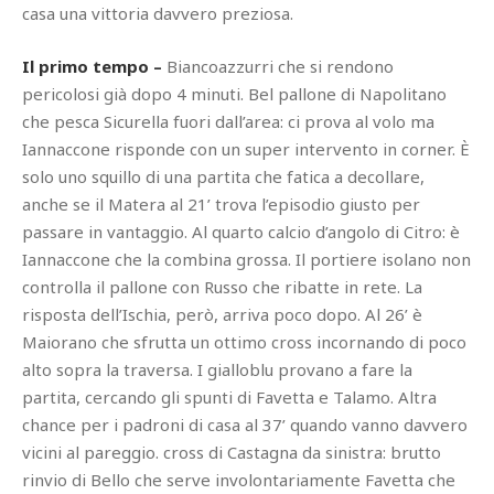
casa una vittoria davvero preziosa.
Il primo tempo –
Biancoazzurri che si rendono
pericolosi già dopo 4 minuti. Bel pallone di Napolitano
che pesca Sicurella fuori dall’area: ci prova al volo ma
Iannaccone risponde con un super intervento in corner. È
solo uno squillo di una partita che fatica a decollare,
anche se il Matera al 21’ trova l’episodio giusto per
passare in vantaggio. Al quarto calcio d’angolo di Citro: è
Iannaccone che la combina grossa. Il portiere isolano non
controlla il pallone con Russo che ribatte in rete. La
risposta dell’Ischia, però, arriva poco dopo. Al 26’ è
Maiorano che sfrutta un ottimo cross incornando di poco
alto sopra la traversa. I gialloblu provano a fare la
partita, cercando gli spunti di Favetta e Talamo. Altra
chance per i padroni di casa al 37’ quando vanno davvero
vicini al pareggio. cross di Castagna da sinistra: brutto
rinvio di Bello che serve involontariamente Favetta che