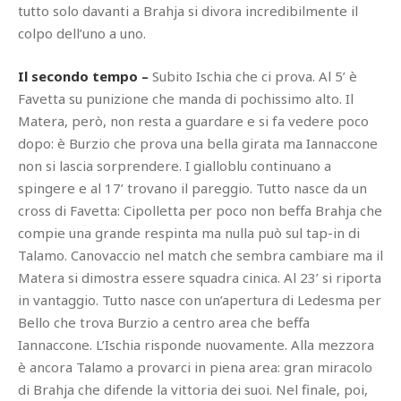
tutto solo davanti a Brahja si divora incredibilmente il
colpo dell’uno a uno.
Il secondo tempo –
Subito Ischia che ci prova. Al 5’ è
Favetta su punizione che manda di pochissimo alto. Il
Matera, però, non resta a guardare e si fa vedere poco
dopo: è Burzio che prova una bella girata ma Iannaccone
non si lascia sorprendere. I gialloblu continuano a
spingere e al 17’ trovano il pareggio. Tutto nasce da un
cross di Favetta: Cipolletta per poco non beffa Brahja che
compie una grande respinta ma nulla può sul tap-in di
Talamo. Canovaccio nel match che sembra cambiare ma il
Matera si dimostra essere squadra cinica. Al 23’ si riporta
in vantaggio. Tutto nasce con un’apertura di Ledesma per
Bello che trova Burzio a centro area che beffa
Iannaccone. L’Ischia risponde nuovamente. Alla mezzora
è ancora Talamo a provarci in piena area: gran miracolo
di Brahja che difende la vittoria dei suoi. Nel finale, poi,