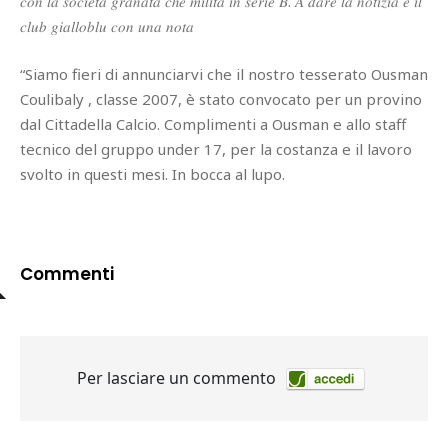
𝑐𝑜𝑛 𝑙𝑎 𝑠𝑜𝑐𝑖𝑒𝑡𝑎̀ 𝑔𝑟𝑎𝑛𝑎𝑡𝑎 𝑐ℎ𝑒 𝑚𝑖𝑙𝑖𝑡𝑎 𝑖𝑛 𝑠𝑒𝑟𝑖𝑒 𝐵. 𝐴 𝑑𝑎𝑟𝑒 𝑙𝑎 𝑛𝑜𝑡𝑖𝑧𝑖𝑎 𝑒̀ 𝑖𝑙
𝑐𝑙𝑢𝑏 𝑔𝑖𝑎𝑙𝑙𝑜𝑏𝑙𝑢 𝑐𝑜𝑛 𝑢𝑛𝑎 𝑛𝑜𝑡𝑎
“Siamo fieri di annunciarvi che il nostro tesserato Ousman
Coulibaly , classe 2007, è stato convocato per un provino
dal Cittadella Calcio. Complimenti a Ousman e allo staff
tecnico del gruppo under 17, per la costanza e il lavoro
svolto in questi mesi. In bocca al lupo.
Commenti