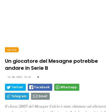
CALCIO
Un giocatore del Mesagne potrebbe
andare in Serie B
16.06.2024 18:41
0
Twitter
Facebook
Whatsapp
Telegram
Email
𝐼𝑙 𝑐𝑙𝑎𝑠𝑠𝑒 2007 𝑑𝑒𝑙 𝑀𝑒𝑠𝑎𝑔𝑛𝑒 𝐶𝑎𝑙𝑐𝑖𝑜 𝑒̀ 𝑠𝑡𝑎𝑡𝑜 𝑐ℎ𝑖𝑎𝑚𝑎𝑡𝑜 𝑎𝑑 𝑎𝑙𝑙𝑒𝑛𝑎𝑟𝑠𝑖