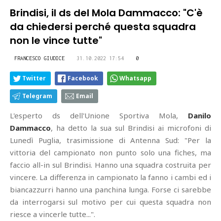
Brindisi, il ds del Mola Dammacco: "C'è
da chiedersi perché questa squadra
non le vince tutte"
FRANCESCO GIUDICE
31.10.2022 17:54
0
Twitter
Facebook
Whatsapp
Telegram
Email
L'esperto ds dell'Unione Sportiva Mola,
Danilo
Dammacco
, ha detto la sua sul Brindisi ai microfoni di
Lunedì Puglia, trasimissione di Antenna Sud: "Per la
vittoria del campionato non punto solo una fiches, ma
faccio all-in sul Brindisi. Hanno una squadra costruita per
vincere. La differenza in campionato la fanno i cambi ed i
biancazzurri hanno una panchina lunga. Forse ci sarebbe
da interrogarsi sul motivo per cui questa squadra non
riesce a vincerle tutte...".