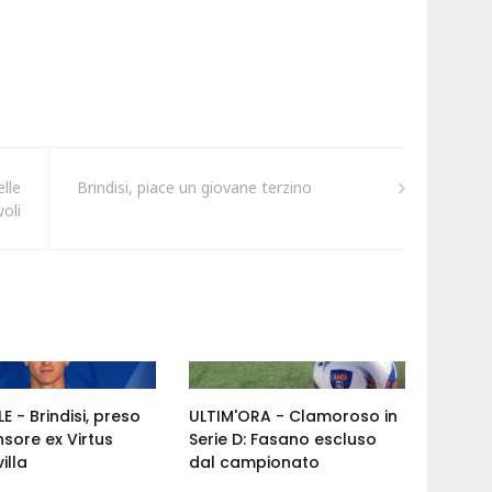
lle
Brindisi, piace un giovane terzino
oli
E - Brindisi, preso
ULTIM'ORA - Clamoroso in
nsore ex Virtus
Serie D: Fasano escluso
illa
dal campionato