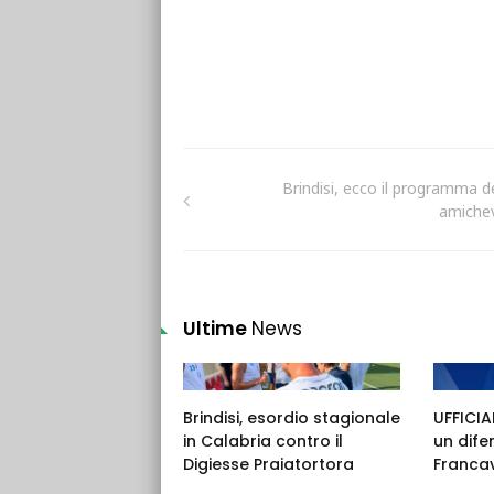
Brindisi, ecco il programma de
amichev
Ultime
News
Brindisi, esordio stagionale
UFFICIAL
in Calabria contro il
un dife
Digiesse Praiatortora
Francav