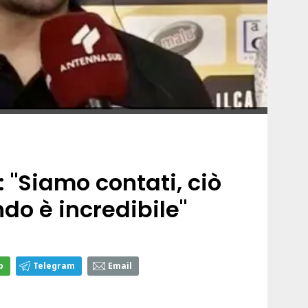
 "Siamo contati, ciò
do è incredibile"
p
Telegram
Email