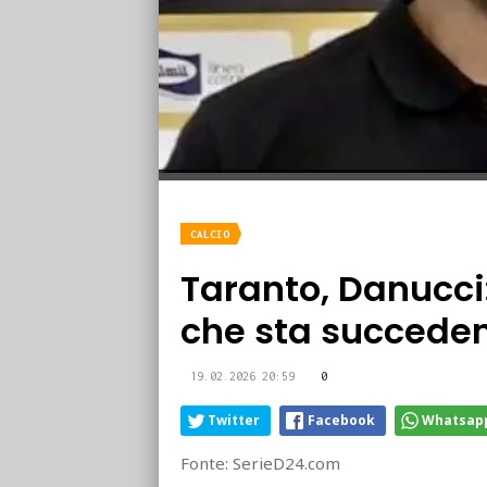
CALCIO
Taranto, Danucci:
che sta succeden
19.02.2026 20:59
0
Twitter
Facebook
Whatsap
Fonte: SerieD24.com