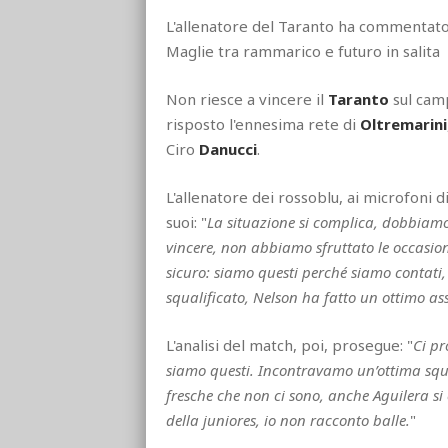
L'allenatore del Taranto ha commentato
Maglie tra rammarico e futuro in salita
Non riesce a vincere il
Taranto
sul cam
risposto l'ennesima rete di
Oltremarini
Ciro
Danucci
.
L'allenatore dei rossoblu, ai microfoni d
suoi: "
La situazione si complica, dobbiamo 
vincere, non abbiamo sfruttato le occasion
sicuro: siamo questi perché siamo contati,
squalificato, Nelson ha fatto un ottimo as
L'analisi del match, poi, prosegue: "
Ci p
siamo questi. Incontravamo un’ottima squad
fresche che non ci sono, anche Aguilera si
della juniores, io non racconto balle.
"