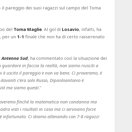
 il pareggio dei suoi ragazzi sul campo del Toma
po del
Toma Maglie
. Al gol di
Losavio
, infatti, ha
, per un
1-1
finale che non ha di certo rasserenato
i
Antenna Sud
, ha commentato così la situazione dei
guardare in faccia la realtà, non siamo riusciti a
i è uscito il pareggio e non va bene. Ci proveremo, è
 davanti c’era solo Russo, Dipaoloantonio è
sist ma siamo questi
."
roveremo finché la matematica non condanna ma
ra visti i risultati in casa ma ci servivano forze
 è infortunato. Ci stiamo allenando con 7-8 ragazzi