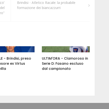
zzi'
Brindisi - Atletico Racale: la probabile
 del
formazione dei biancazzurri
eo"
E - Brindisi, preso
ULTIM'ORA - Clamoroso in
nsore ex Virtus
Serie D: Fasano escluso
illa
dal campionato