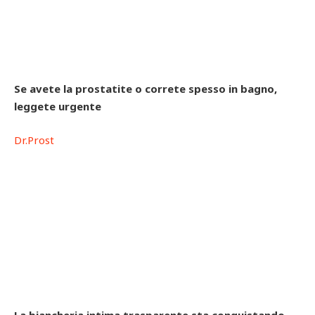
Se avete la prostatite o correte spesso in bagno,
leggete urgente
Dr.Prost
La biancheria intima trasparente sta conquistando