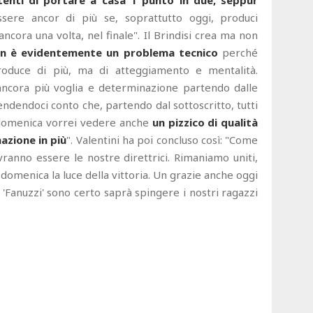
tenti di portare a casa 1 punto in due, seppur
sere ancor di più se, soprattutto oggi, produci
ancora una volta, nel finale". Il Brindisi crea ma non
n è evidentemente un problema tecnico
perché
oduce di più, ma di atteggiamento e mentalità.
ncora più voglia e determinazione partendo dalle
ndendoci conto che, partendo dal sottoscritto, tutti
 domenica vorrei vedere anche
un pizzico di qualità
azione in più
". Valentini ha poi concluso così: "Come
vranno essere le nostre direttrici. Rimaniamo uniti,
 domenica la luce della vittoria. Un grazie anche oggi
l 'Fanuzzi' sono certo saprà spingere i nostri ragazzi