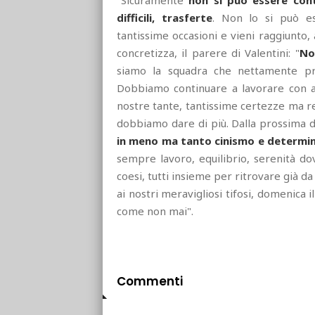
"Sicuramente
non si può essere con
difficili, trasferte
. Non lo si può es
tantissime occasioni e vieni raggiunto, 
concretizza, il parere di Valentini: "
No
siamo la squadra che nettamente pr
Dobbiamo continuare a lavorare con a
nostre tante, tantissime certezze ma re
dobbiamo dare di più. Dalla prossima
in meno ma tanto cinismo e determin
sempre lavoro, equilibrio, serenità do
coesi, tutti insieme per ritrovare già da
ai nostri meravigliosi tifosi, domenica i
come non mai".
Commenti