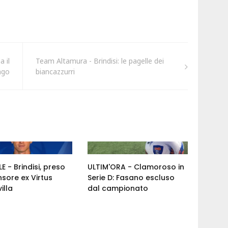
a il
Team Altamura - Brindisi: le pagelle dei
ngo
biancazzurri
E - Brindisi, preso
ULTIM'ORA - Clamoroso in
nsore ex Virtus
Serie D: Fasano escluso
illa
dal campionato