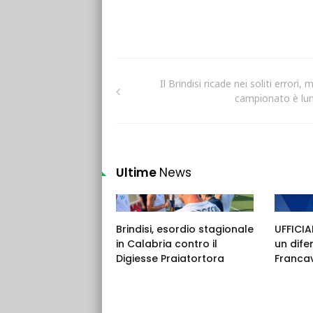
Il Brindisi ricade nei soliti errori, m
campionato è lu
Ultime
News
Brindisi, esordio stagionale
UFFICIAL
in Calabria contro il
un dife
Digiesse Praiatortora
Francav