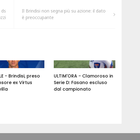
l ds
Il Brindisi non segna più su azione: il dato
zzi
è preoccupante
E - Brindisi, preso
ULTIM'ORA - Clamoroso in
nsore ex Virtus
Serie D: Fasano escluso
illa
dal campionato