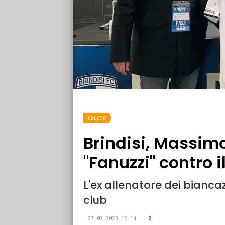
CALCIO
Brindisi, Massimo
"Fanuzzi" contro
L'ex allenatore dei bianca
club
27.02.2023 12:14
0