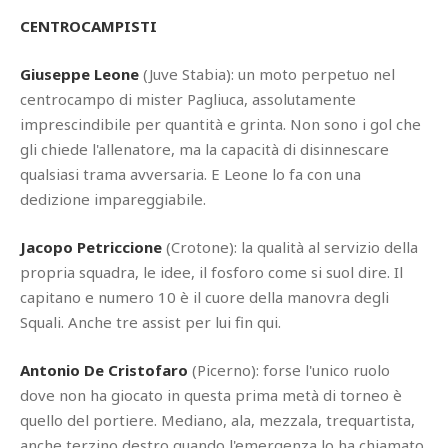
CENTROCAMPISTI
Giuseppe Leone
(Juve Stabia): un moto perpetuo nel
centrocampo di mister Pagliuca, assolutamente
imprescindibile per quantità e grinta. Non sono i gol che
gli chiede l'allenatore, ma la capacità di disinnescare
qualsiasi trama avversaria. E Leone lo fa con una
dedizione impareggiabile.
Jacopo Petriccione
(Crotone): la qualità al servizio della
propria squadra, le idee, il fosforo come si suol dire. Il
capitano e numero 10 è il cuore della manovra degli
Squali. Anche tre assist per lui fin qui.
Antonio De Cristofaro
(Picerno): forse l'unico ruolo
dove non ha giocato in questa prima metà di torneo è
quello del portiere. Mediano, ala, mezzala, trequartista,
anche terzino destro quando l'emergenza lo ha chiamato