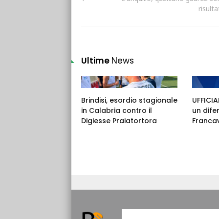
risult
Ultime
News
Brindisi, esordio stagionale
UFFICIAL
in Calabria contro il
un dife
Digiesse Praiatortora
Francav