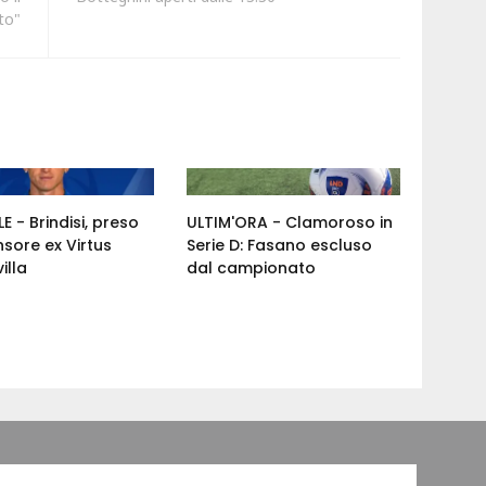
ato"
E - Brindisi, preso
ULTIM'ORA - Clamoroso in
nsore ex Virtus
Serie D: Fasano escluso
illa
dal campionato