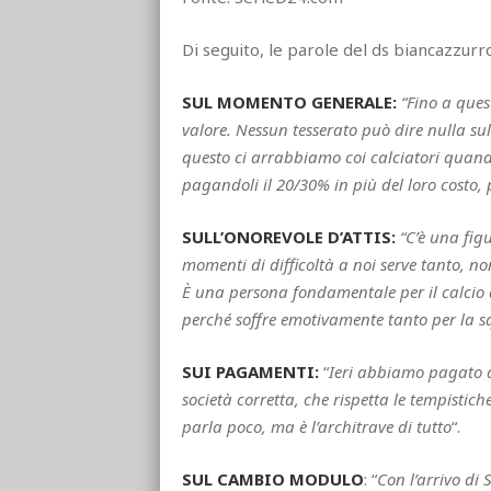
Di seguito, le parole del ds biancazzur
SUL MOMENTO GENERALE:
“Fino a que
valore. Nessun tesserato può dire nulla su
questo ci arrabbiamo coi calciatori quan
pagandoli il 20/30% in più del loro costo,
SULL’ONOREVOLE D’ATTIS:
“C’è una figu
momenti di difficoltà a noi serve tanto, no
È una persona fondamentale per il calcio a
perché soffre emotivamente tanto per la 
SUI PAGAMENTI:
“
Ieri abbiamo pagato a 
società corretta, che rispetta le tempistich
parla poco, ma è l’architrave di tutto
“.
SUL CAMBIO MODULO
: “
Con l’arrivo d