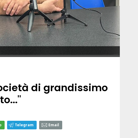
"Società di grandissimo
o..."
p
Telegram
Email