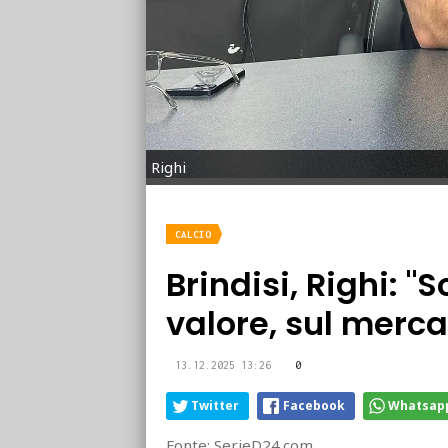
Righi
CALCIO
Brindisi, Righi: 
valore, sul mercat
13.12.2025 13:26
0
Twitter
Facebook
Whatsap
Fonte: SerieD24.com