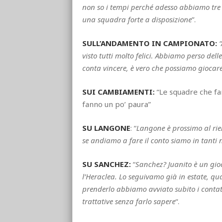
non so i tempi perché adesso abbiamo tre p
una squadra forte a disposizione
”.
SULL’ANDAMENTO IN CAMPIONATO:
visto tutti molto felici. Abbiamo perso delle
conta vincere, è vero che possiamo giocar
SUI CAMBIAMENTI:
“Le squadre che fan
fanno un po’ paura”
SU LANGONE
: “
Langone è prossimo al rien
se andiamo a fare il conto siamo in tanti n
SU SANCHEZ:
“
Sanchez? Juanito è un gio
l’Heraclea. Lo seguivamo già in estate, q
prenderlo abbiamo avviato subito i contatt
trattative senza farlo sapere
“.