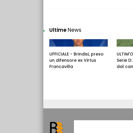
Ultime
News
UFFICIALE - Brindisi, preso
ULTIM'
un difensore ex Virtus
Serie D
Francavilla
dal ca