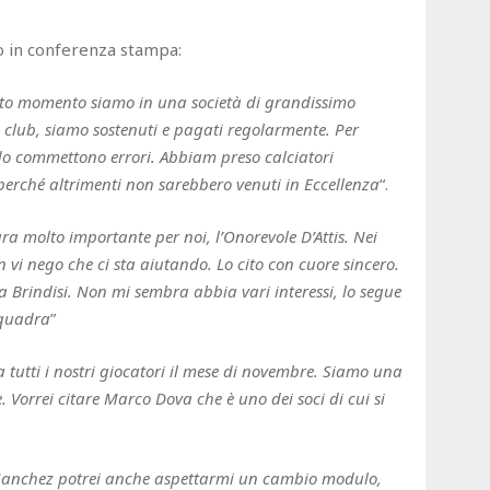
ro in conferenza stampa:
sto momento siamo in una società di grandissimo
l club, siamo sostenuti e pagati regolarmente. Per
do commettono errori. Abbiam preso calciatori
 perché altrimenti non sarebbero venuti in Eccellenza
“.
ra molto importante per noi, l’Onorevole D’Attis. Nei
n vi nego che ci sta aiutando. Lo cito con cuore sincero.
 Brindisi. Non mi sembra abbia vari interessi, lo segue
squadra
”
tutti i nostri giocatori il mese di novembre. Siamo una
e. Vorrei citare Marco Dova che è uno dei soci di cui si
i Sanchez potrei anche aspettarmi un cambio modulo,