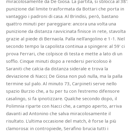
miracolosamente da De Giosa. La partita, si sblocca al 38':
punizione dal limite trasformata da Bottari che porta in
vantaggio i padroni di casa. Al Brindisi, però, bastano
quattro minuti per pareggiare: ancora una volta una
punizione da distanza ravvicinata finisce in rete, stavolta
grazie al piede di Bernaola. Palla nell'angolino e 1-1. Nel
secondo tempo la capolista continua a spingere: al 59' ci
prova Ferrari, che colpisce di testa e mette a lato di un
soffio. Cinque minuti dopo a rendersi pericoloso è
Saraniti che calcia da distanza siderale e trova la
deviazione di Nacci; De Giosa non può nulla, ma la palla
termine sul palo. Al minuto 73, Carpineti serve nello
spazio Burzio che, a tu per tu con l'estremo difensore
casalingo, si fa ipnotizzare. Qualche secondo dopo, il
Polimnia riparte con Nacci che, a campo aperto, arriva
davanti ad Antonino che salva miracolosamente il
risultato. L'ultima occasione del match, è forse la più
clamorosa: in contropiede, Serafino brucia tutti i