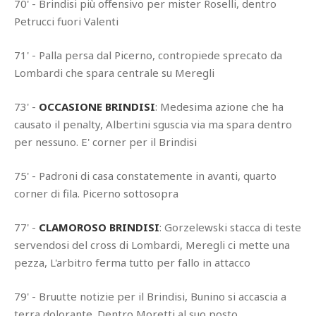
70' - Brindisi più offensivo per mister Roselli, dentro
Petrucci fuori Valenti
71' - Palla persa dal Picerno, contropiede sprecato da
Lombardi che spara centrale su Meregli
73' -
OCCASIONE BRINDISI
: Medesima azione che ha
causato il penalty, Albertini sguscia via ma spara dentro
per nessuno. E' corner per il Brindisi
75' - Padroni di casa constatemente in avanti, quarto
corner di fila. Picerno sottosopra
77' -
CLAMOROSO BRINDISI
: Gorzelewski stacca di teste
servendosi del cross di Lombardi, Meregli ci mette una
pezza, L'arbitro ferma tutto per fallo in attacco
79' - Bruutte notizie per il Brindisi, Bunino si accascia a
terra dolorante. Dentro Moretti al suo posto