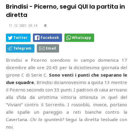
Brindisi - Picerno, segui QUI la partita in
diretta
17.12.2023 20:14
0
Twitter
Facebook
Whatsapp
Telegram
Email
Brindisi e Picerno scendono in campo domenica 17
dicembre alle ore 20.45 per la diciottesima giornata del
girone C di Serie C.
Sono venti i punti che separano le
due squadre
, Brindisi diciannovesimo a quota 13 mentre
il Picerno secondo con 33 punti. I padroni di casa arrivano
alla sfida da un’ottima vittoria ottenuta in quel del
“Viviani” contro il Sorrento. I rossoblù, invece, portano
alle spalle un pareggio a reti bianche contro la
Casertana.
Chi la spunterà?
Segui la diretta testuale con
noi.