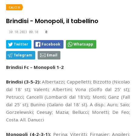
CALCIO
Brindisi - Monopoli, il tabellino
30.10.2023 00:10
0
Twitter
Facebook
Whatsapp
Telegram
Email
Brindisi Fc – Monopoli 1-2
Brindisi (3-5-2):
Albertazzi; Cappelletti; Bizzotto (Nicolao
dal 18' st); Valenti; Albertini; Vona (Golfo dal 25' st);
Petrucci; Cancelli (Lombardi dal 18'st); Monti; Ganz (Fall
dal 25' st); Bunino (Galano dal 18' st). A disp.: Auro; Saio;
Gorzelewski; Ceesay; Mazia; Bellucci; Moretti; De Feo;
Costa. All. Danucci
Monopoli (4-2-3-1):
Perina; Viteritti; Firnasier; Angileri;