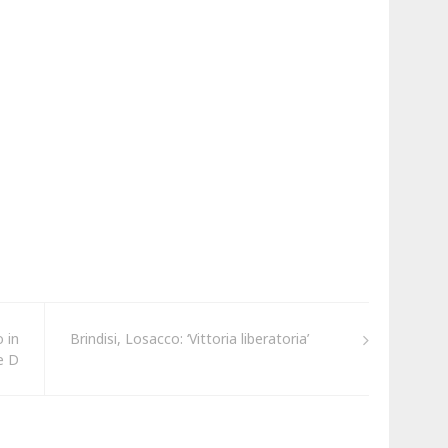
 in
Brindisi, Losacco: ‘Vittoria liberatoria’
e D