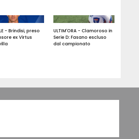
E - Brindisi, preso
ULTIM'ORA - Clamoroso in
nsore ex Virtus
Serie D: Fasano escluso
illa
dal campionato