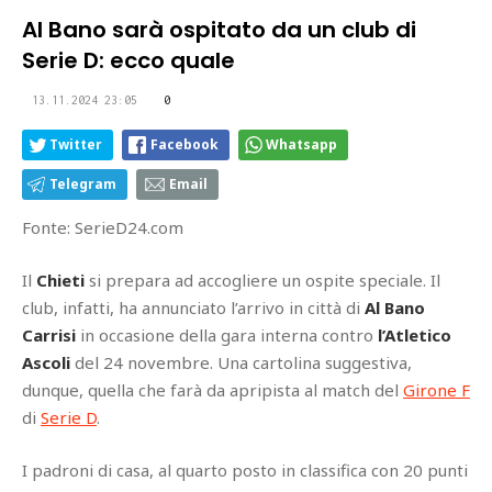
Al Bano sarà ospitato da un club di
Serie D: ecco quale
13.11.2024 23:05
0
Twitter
Facebook
Whatsapp
Telegram
Email
Fonte: SerieD24.com
Il
Chieti
si prepara ad accogliere un ospite speciale. Il
club, infatti, ha annunciato l’arrivo in città di
Al Bano
Carrisi
in occasione della gara interna contro
l’Atletico
Ascoli
del 24 novembre. Una cartolina suggestiva,
dunque, quella che farà da apripista al match del
Girone F
di
Serie D
.
I padroni di casa, al quarto posto in classifica con 20 punti