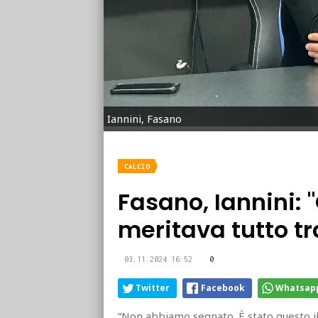
Iannini, Fasano
CALCIO
Fasano, Iannini: 
meritava tutto t
03.11.2024 16:52
0
Twitter
Facebook
Whatsap
“Non abbiamo segnato. È stato questo 