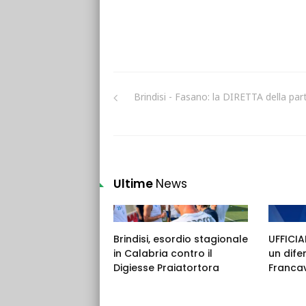
Brindisi - Fasano: la DIRETTA della part
Ultime
News
Brindisi, esordio stagionale
UFFICIAL
in Calabria contro il
un dife
Digiesse Praiatortora
Francav