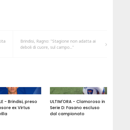
ita
Brindisi, Ragno: "Stagione non adatta ai
deboli di cuore, sul campo..."
E - Brindisi, preso
ULTIM'ORA - Clamoroso in
nsore ex Virtus
Serie D: Fasano escluso
illa
dal campionato