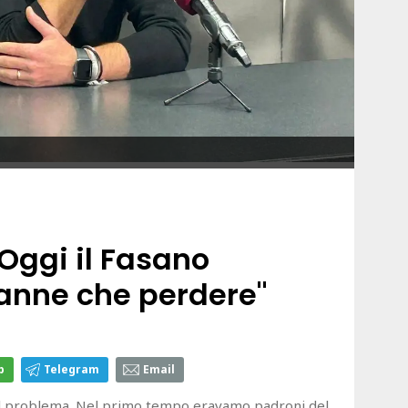
"Oggi il Fasano
ranne che perdere"
p
Telegram
Email
il problema. Nel primo tempo eravamo padroni del