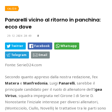
CALCIO
Panarelli vicino al ritorno in panchina:
ecco dove
29.12.2024 20:49
0
Twitter
Facebook
Whatsapp
Telegram
Email
Fonte: SerieD24.com
Secondo quanto appreso dalla nostra redazione,
l’ex
Matera
e
Manfredonia
, Luigi
Panarelli
, sarebbe il
principale candidato per il ruolo di allenatore dell’I
gea
Virtus
, squadra impegnata nel Girone I di Serie D.
Nonostante l'iniziale interesse per diversi allenatori,
(Monticciolo, Ciullo, Novelli) le trattative tra le parti sono