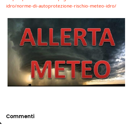
idro/norme-di-
autoprotezione-rischio-meteo-
idro/
Commenti