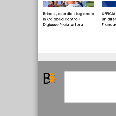
Brindisi, esordio stagionale
UFFICIAL
in Calabria contro il
un dife
Digiesse Praiatortora
Francav