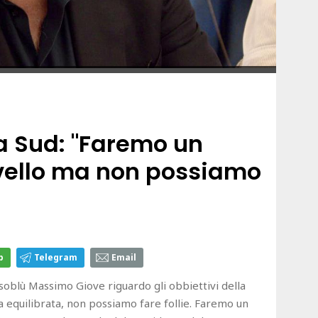
a Sud: "Faremo un
vello ma non possiamo
p
Telegram
Email
soblù Massimo Giove riguardo gli obbiettivi della
 equilibrata, non possiamo fare follie. Faremo un