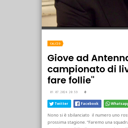
CALCIO
Giove ad Antenn
campionato di li
fare follie"
01.07.2024 20:59
0
Twitter
Facebook
Whatsap
Nono si è sbilanciato il numero uno ros
prossima stagione. “Faremo una squadra