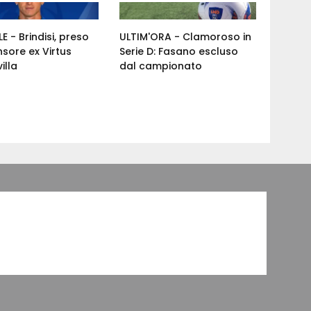
E - Brindisi, preso
ULTIM'ORA - Clamoroso in
nsore ex Virtus
Serie D: Fasano escluso
illa
dal campionato