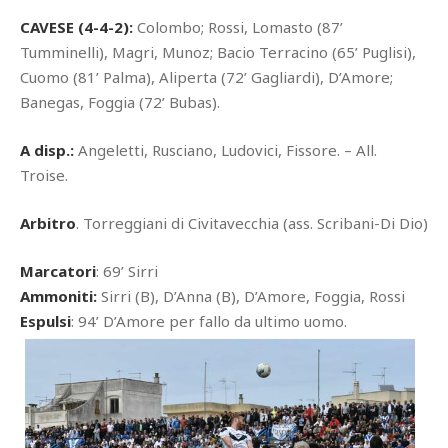
CAVESE (4-4-2):
Colombo; Rossi, Lomasto (87’
Tumminelli), Magri, Munoz; Bacio Terracino (65’ Puglisi),
Cuomo (81’ Palma), Aliperta (72’ Gagliardi), D’Amore;
Banegas, Foggia (72’ Bubas).
A disp.:
Angeletti, Rusciano, Ludovici, Fissore. – All.
Troise.
Arbitro
. Torreggiani di Civitavecchia (ass. Scribani-Di Dio)
Marcatori
: 69’ Sirri
Ammoniti:
Sirri (B), D’Anna (B), D’Amore, Foggia, Rossi
Espulsi
: 94’ D’Amore per fallo da ultimo uomo.