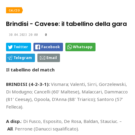
CALCIO
Brindisi - Cavese: il tabellino della gara
30.04.2023 20:00
0
Twitter
Facebook
Whatsapp
Telegram
Email
Il tabellino del match
BRINDISI (4-2-3-1):
Vismara; Valenti, Sirri, Gorzelewski,
Di Modugno; Cancelli (60’ Maltese), Malaccari, Dammacco
(81’ Ceesay), Opoola, D’Anna (88’ Triarico); Santoro (57’
Felleca).
A disp.
: Di Fusco, Esposito, De Rosa, Baldan, Stauciuc. –
All
. Perrone (Danucci squalificato).