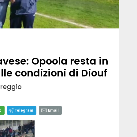
avese: Opoola resta in
lle condizioni di Diouf
areggio
p
Telegram
Email