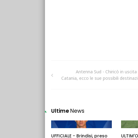
Antenna Sud - Chiricò in uscita 
Catania, ecco le sue possibili destinazi
Ultime
News
UFFICIALE - Brindisi, preso
ULTIM'