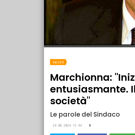
CALCIO
Marchionna: "Iniz
entusiasmante. I
società"
Le parole del Sindaco
24.06.2024 12:44
0