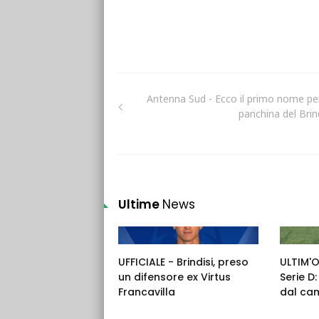
Antenna Sud - Ecco il primo nome per
panchina del Brind
Ultime
News
UFFICIALE - Brindisi, preso
ULTIM'
un difensore ex Virtus
Serie D
Francavilla
dal ca