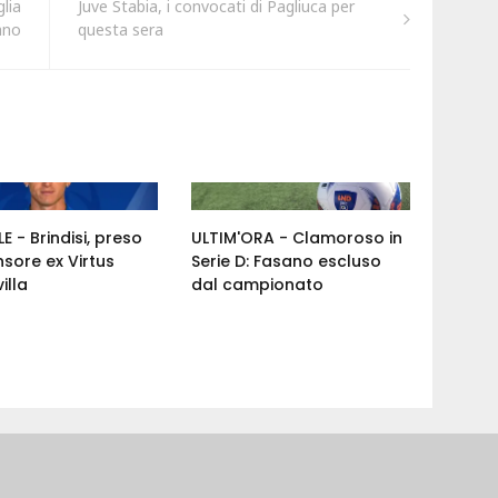
glia
Juve Stabia, i convocati di Pagliuca per
ano
questa sera
E - Brindisi, preso
ULTIM'ORA - Clamoroso in
nsore ex Virtus
Serie D: Fasano escluso
illa
dal campionato