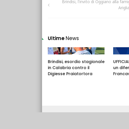
Brindisi, l'invito di Oggiano alla fami
Arigli
Ultime
News
Brindisi, esordio stagionale
UFFICIAL
in Calabria contro il
un dife
Digiesse Praiatortora
Francav