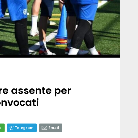
are assente per
convocati
p
Telegram
Email