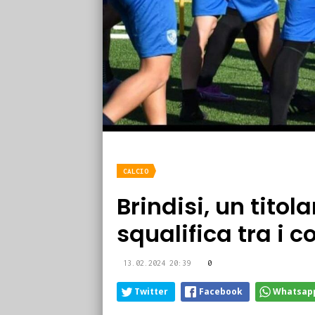
CALCIO
Brindisi, un titol
squalifica tra i 
13.02.2024 20:39
0
Twitter
Facebook
Whatsap