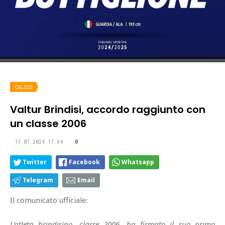
CALCIO
Valtur Brindisi, accordo raggiunto con
un classe 2006
17.07.2024 17:54
0
Twitter
Facebook
Whatsapp
Telegram
Email
Il comunicato ufficiale:
L'atleta brindisino, classe 2006, ha firmato il suo primo