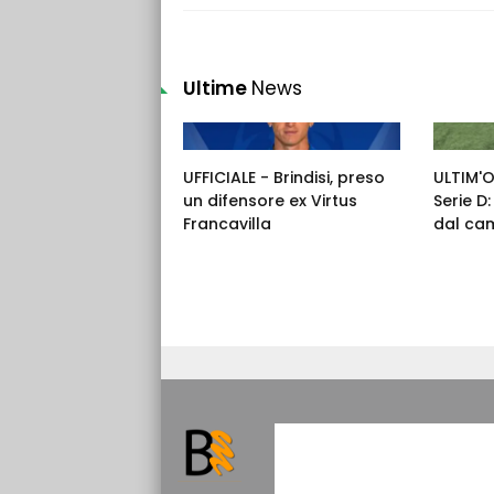
Ultime
News
UFFICIALE - Brindisi, preso
ULTIM'
un difensore ex Virtus
Serie D
Francavilla
dal ca