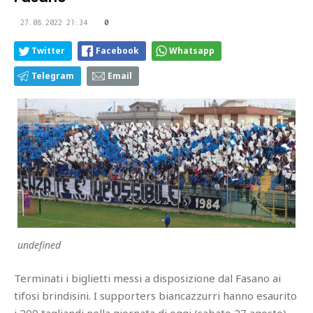
27.08.2022 21:34
0
Twitter
Facebook
Whatsapp
Telegram
Email
undefined
Terminati i biglietti messi a disposizione dal Fasano ai
tifosi brindisini. I supporters biancazzurri hanno esaurito
i 200 tagliandi nella giornata di oggi (sabato 27 agosto).