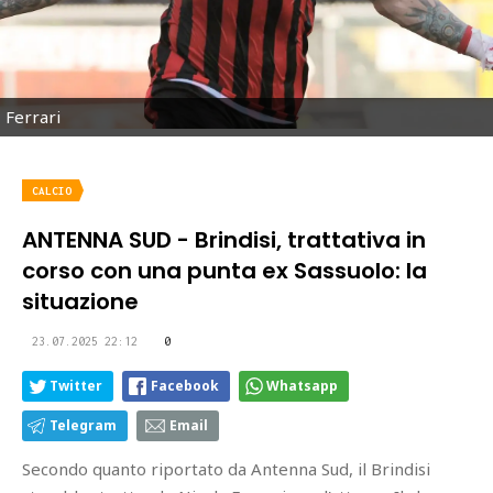
Ferrari
CALCIO
ANTENNA SUD - Brindisi, trattativa in
corso con una punta ex Sassuolo: la
situazione
23.07.2025 22:12
0
Twitter
Facebook
Whatsapp
Telegram
Email
Secondo quanto riportato da Antenna Sud, il Brindisi