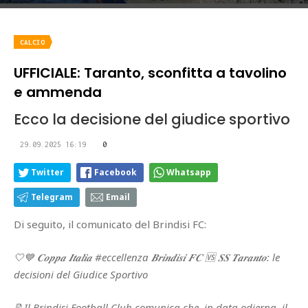
CALCIO
UFFICIALE: Taranto, sconfitta a tavolino
e ammenda
Ecco la decisione del giudice sportivo
29.09.2025 16:19
0
Twitter
Facebook
Whatsapp
Telegram
Email
Di seguito, il comunicato del Brindisi FC:
🤍💙 𝑪𝒐𝒑𝒑𝒂 𝑰𝒕𝒂𝒍𝒊𝒂 #eccellenza 𝑩𝒓𝒊𝒏𝒅𝒊𝒔𝒊 𝑭𝑪 🆚 𝑺𝑺 𝑻𝒂𝒓𝒂𝒏𝒕𝒐: le
decisioni del Giudice Sportivo
📝Il Brindisi Football Club comunica che, in data odierna, il