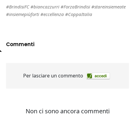
#BrindisiFC #biancazzurri #ForzaBrindisi #stareinsiemeate
#insiemepiùforti #eccellenza #CoppaItalia
Commenti