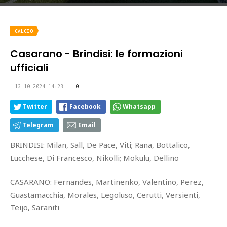
CALCIO
Casarano - Brindisi: le formazioni
ufficiali
13.10.2024 14:23
0
Twitter
Facebook
Whatsapp
Telegram
Email
BRINDISI: Milan, Sall, De Pace, Viti; Rana, Bottalico,
Lucchese, Di Francesco, Nikolli; Mokulu, Dellino
CASARANO: Fernandes, Martinenko, Valentino, Perez,
Guastamacchia, Morales, Legoluso, Cerutti, Versienti,
Teijo, Saraniti