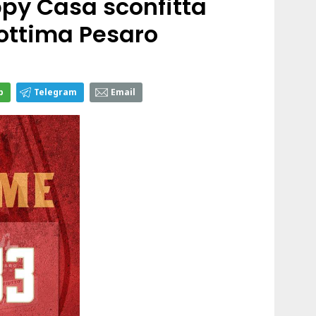
py Casa sconfitta
'ottima Pesaro
p
Telegram
Email