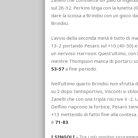
Zanelli che commette un paio di ingenuit
sul 26-32. Perkins litiga con la lunetta 
dare la scossa a Brindisi con un gioco da
Brindisi.
L'avvio della seconda metà è tutto di m
13-2 portando Pesaro sul +10 (40-50) e V
un nervoso Harrison. Quest'ultimo, con l'
mentre Thompson manca di portarci sotto
53-57
a fine periodo.
Nell'ultimo quarto Brindisi non sfrutta 
su 2 dopo l'antisportivo, Visconti si sbl
Zanelli che con una tripla riscrive il -2.
Delfino riaprono la forbice, Pesaro tiene
+13 mettendo di fatto fine alla contesa.
è
71-83
.
I SINGOLI -
Tra i più positivi sicuram