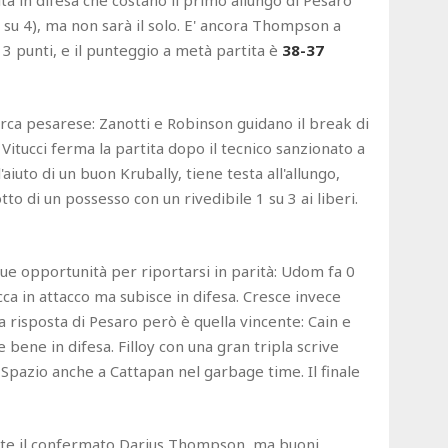
à in difesa che costano il primo allungo di Pesaro
(0 su 4), ma non sarà il solo. E' ancora Thompson a
 3 punti, e il punteggio a metà partita è
38-37
arca pesarese: Zanotti e Robinson guidano il break di
itucci ferma la partita dopo il tecnico sanzionato a
aiuto di un buon Krubally, tiene testa all'allungo,
 di un possesso con un rivedibile 1 su 3 ai liberi.
due opportunità per riportarsi in parità: Udom fa 0
occa in attacco ma subisce in difesa. Cresce invece
 La risposta di Pesaro però è quella vincente: Cain e
 bene in difesa. Filloy con una gran tripla scrive
 Spazio anche a Cattapan nel garbage time. Il finale
ente il confermato Darius Thompson, ma buoni