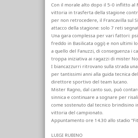
Con il morale alto dopo il 5-0 inflitto a
vittoria in trasferta della stagione cont
per non retrocedere, il Francavilla sul S
attacco della stagione: solo 7 reti segna
Una gara complessa per vari fattori: psi
freddo in Basilicata oggi) e non ultimi lo
a quello del Fanuzzi, di conseguenza i ca
troppa iniziativa ai ragazzi di mister No
I biancazzurri ritrovano sulla strada un
per tantissimi anni alla guida tecnica del
direttore sportivo del team lucano.
Mister Ragno, dal canto suo, può contare
sinnica e continuare a sognare per risal
come sostenuto dal tecnico brindisino 
vittoria del campionato.
Appuntamento ore 14.30 allo stadio “Fitt
LUIGI RUBINO