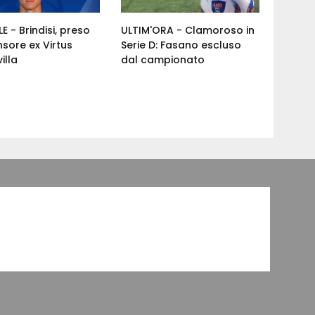
E - Brindisi, preso
ULTIM'ORA - Clamoroso in
nsore ex Virtus
Serie D: Fasano escluso
illa
dal campionato