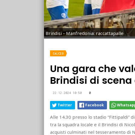
Brindisi - Manfredonia: raccattapalle
CALCIO
Una gara che val
Brindisi di scena
22.12.2024 10:50
0
Twitter
Facebook
Whatsap
Alle 14.30 presso lo stadio “Fittipaldi” d
tra la squadra locale e il Brindisi di Nic
acquisti culminati nel tesseramento di N