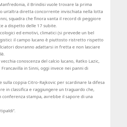
l Manfredonia, il Brindisi vuole trovare la prima
ro un’altra diretta concorrente invischiata nella lotta
inni, squadra che finora vanta il record di peggiore
te a dispetto delle 17 subite.
cologici ed emotivi, climatici (si prevede un bel
gistici: il campo lucano è piuttosto ristretto rispetto
lciatori dovranno adattarsi in fretta e non lasciare
lè.
a vecchia conoscenza del calcio lucano, Ratko Lazic,
 Francavilla in Sinni, oggi invece nei panni di
 sulla coppia Citro-Rajkovic per scardinare la difesa
ire in classifica e raggiungere un traguardo che,
in conferenza stampa, avrebbe il sapore di una
ipaldi”.