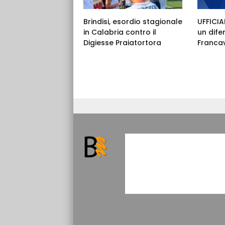
Brindisi, esordio stagionale
UFFICIAL
in Calabria contro il
un dife
Digiesse Praiatortora
Francav