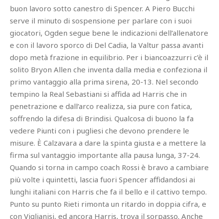
buon lavoro sotto canestro di Spencer. A Piero Bucchi
serve il minuto di sospensione per parlare con i suoi
giocatori, Ogden segue bene le indicazioni dell’allenatore
e con il lavoro sporco di Del Cadia, la Valtur passa avanti
dopo metà frazione in equilibrio. Per i biancoazzurri c’è il
solito Bryon Allen che inventa dalla media e confeziona il
primo vantaggio alla prima sirena, 20-13. Nel secondo
tempino la Real Sebastiani si affida ad Harris che in
penetrazione e dall’arco realizza, sia pure con fatica,
soffrendo la difesa di Brindisi. Qualcosa di buono la fa
vedere Piunti con i pugliesi che devono prendere le
misure. È Calzavara a dare la spinta giusta e a mettere la
firma sul vantaggio importante alla pausa lunga, 37-24.
Quando si torna in campo coach Rossi è bravo a cambiare
più volte i quintetti, lascia fuori Spencer affidandosi ai
lunghi italiani con Harris che fa il bello e il cattivo tempo.
Punto su punto Rieti rimonta un ritardo in doppia cifra, e
con Viglianisi, ed ancora Harris, trova il sorpasso. Anche