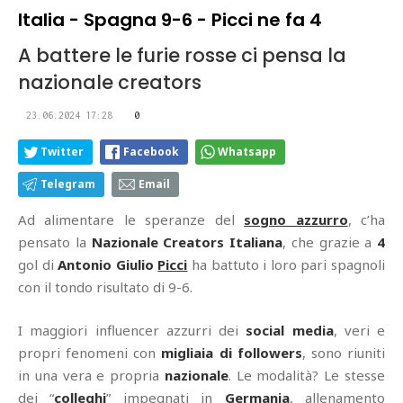
Italia - Spagna 9-6 - Picci ne fa 4
A battere le furie rosse ci pensa la
nazionale creators
23.06.2024 17:28
0
Twitter
Facebook
Whatsapp
Telegram
Email
Ad alimentare le speranze del
sogno azzurro
, c’ha
pensato la
Nazionale Creators
Italiana
, che grazie a
4
gol di
Antonio Giulio
Picci
ha battuto i loro pari spagnoli
con il tondo risultato di 9-6.
I maggiori influencer azzurri dei
social media
, veri e
propri fenomeni con
migliaia di followers
, sono riuniti
in una vera e propria
nazionale
. Le modalità? Le stesse
dei “
colleghi
” impegnati in
Germania
, allenamento