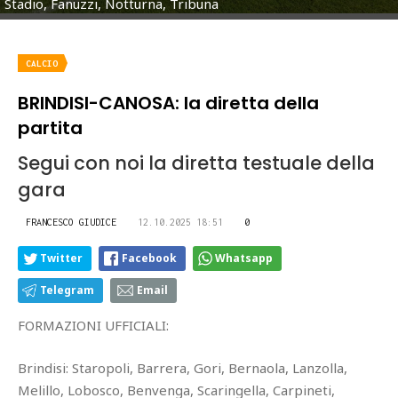
Stadio, Fanuzzi, Notturna, Tribuna
CALCIO
BRINDISI-CANOSA: la diretta della
partita
Segui con noi la diretta testuale della
gara
FRANCESCO GIUDICE
12.10.2025 18:51
0
Twitter
Facebook
Whatsapp
Telegram
Email
FORMAZIONI UFFICIALI:
Brindisi: Staropoli, Barrera, Gori, Bernaola, Lanzolla,
Melillo, Lobosco, Benvenga, Scaringella, Carpineti,