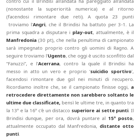
contro cui il Brindisi all'andata ha pareggiato all'andata
(nonostante la superiorità numerica) e al ritorno
(facendosi rimontare due reti). A quota 23 punti
troviamo l'
Angri
, che il Brindisi ha battuto per 3-1. La
prima squadra a disputare i
play-out
, attualmente, è il
Manfredonia
(30 pt), che nella penultima di campionato
sarà impegnato proprio contro gli uomini di Ragno. A
seguire troviamo l'
Ugento
, che oggi è uscito sconfitto dal
“Fanuzzi”, e l'
Acerrana
, contro la quale il Brindisi ha
messo in atto un vero e proprio ‘
suicidio sportivo
’,
facendosi rimontare due gol nei minuti di recupero.
Ricordiamo inoltre che, se il campionato finisse oggi,
a
retrocedere direttamente non sarebbero soltanto le
ultime due classificate,
bensì le ultime tre, in quanto tra
la 13ª e la 16ª c'è un distacco
superiore ai sette punti
. Il
Brindisi dunque, per ora, dovrà puntare al
15º posto
,
attualmente occupato dal Manfredonia,
distante otto
punti
.