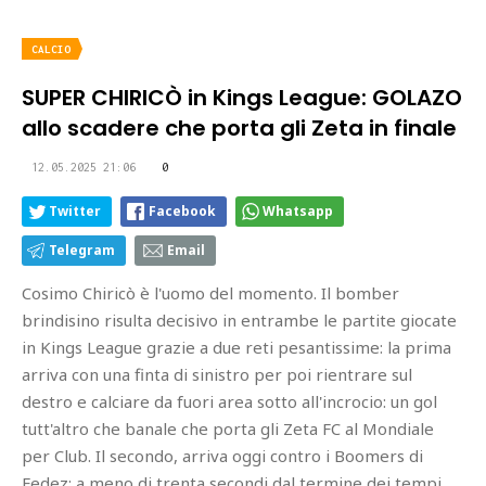
CALCIO
SUPER CHIRICÒ in Kings League: GOLAZO
allo scadere che porta gli Zeta in finale
12.05.2025 21:06
0
Twitter
Facebook
Whatsapp
Telegram
Email
Cosimo Chiricò è l'uomo del momento. Il bomber
brindisino risulta decisivo in entrambe le partite giocate
in Kings League grazie a due reti pesantissime: la prima
arriva con una finta di sinistro per poi rientrare sul
destro e calciare da fuori area sotto all'incrocio: un gol
tutt'altro che banale che porta gli Zeta FC al Mondiale
per Club. Il secondo, arriva oggi contro i Boomers di
Fedez: a meno di trenta secondi dal termine dei tempi