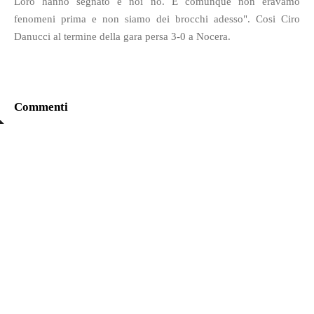
Loro hanno segnato e noi no. E comunque non eravamo
fenomeni prima e non siamo dei brocchi adesso". Cosi Ciro
Danucci al termine della gara persa 3-0 a Nocera.
Commenti