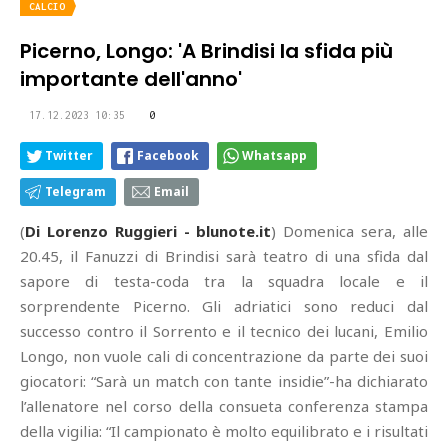
CALCIO
Picerno, Longo: 'A Brindisi la sfida più
importante dell'anno'
17.12.2023 10:35
0
Twitter
Facebook
Whatsapp
Telegram
Email
(
Di Lorenzo Ruggieri - blunote.it
) Domenica sera, alle
20.45, il Fanuzzi di Brindisi sarà teatro di una sfida dal
sapore di testa-coda tra la squadra locale e il
sorprendente Picerno. Gli adriatici sono reduci dal
successo contro il Sorrento e il tecnico dei lucani, Emilio
Longo, non vuole cali di concentrazione da parte dei suoi
giocatori: “Sarà un match con tante insidie”-ha dichiarato
l’allenatore nel corso della consueta conferenza stampa
della vigilia: “Il campionato è molto equilibrato e i risultati