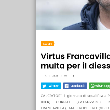
CALCIO
Virtus Francavilla
multa per il die
17.11.2020 18:49
0
Twitter
Facebook
Whatsap
CALCIATORI: 1 giornata di squalifica a
INFR) CURIALE (CATANZARO), R
FRANCAVILLA), MASTROPIETRO (VIRTUS 