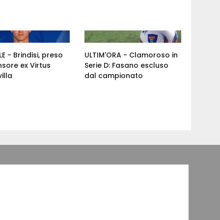
E - Brindisi, preso
ULTIM'ORA - Clamoroso in
nsore ex Virtus
Serie D: Fasano escluso
illa
dal campionato