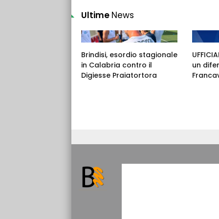
Ultime
News
Brindisi, esordio stagionale
UFFICIAL
in Calabria contro il
un dife
Digiesse Praiatortora
Francav