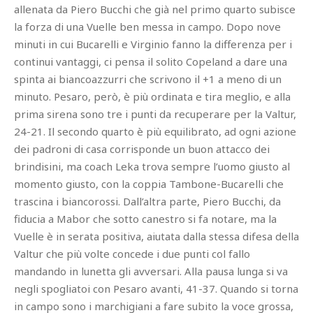
allenata da Piero Bucchi che già nel primo quarto subisce
la forza di una Vuelle ben messa in campo. Dopo nove
minuti in cui Bucarelli e Virginio fanno la differenza per i
continui vantaggi, ci pensa il solito Copeland a dare una
spinta ai biancoazzurri che scrivono il +1 a meno di un
minuto. Pesaro, però, è più ordinata e tira meglio, e alla
prima sirena sono tre i punti da recuperare per la Valtur,
24-21. Il secondo quarto è più equilibrato, ad ogni azione
dei padroni di casa corrisponde un buon attacco dei
brindisini, ma coach Leka trova sempre l’uomo giusto al
momento giusto, con la coppia Tambone-Bucarelli che
trascina i biancorossi. Dall’altra parte, Piero Bucchi, da
fiducia a Mabor che sotto canestro si fa notare, ma la
Vuelle è in serata positiva, aiutata dalla stessa difesa della
Valtur che più volte concede i due punti col fallo
mandando in lunetta gli avversari. Alla pausa lunga si va
negli spogliatoi con Pesaro avanti, 41-37. Quando si torna
in campo sono i marchigiani a fare subito la voce grossa,