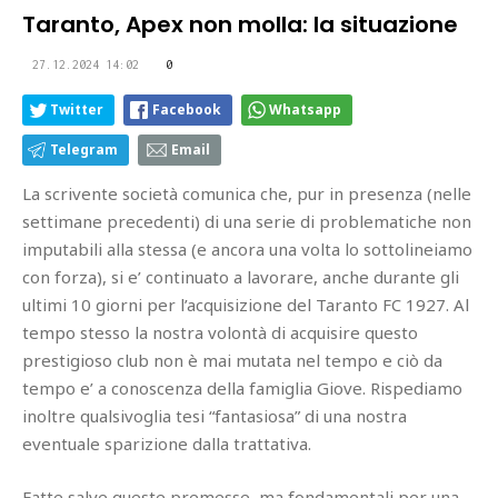
Taranto, Apex non molla: la situazione
27.12.2024 14:02
0
Twitter
Facebook
Whatsapp
Telegram
Email
La scrivente società comunica che, pur in presenza (nelle
settimane precedenti) di una serie di problematiche non
imputabili alla stessa (e ancora una volta lo sottolineiamo
con forza), si e’ continuato a lavorare, anche durante gli
ultimi 10 giorni per l’acquisizione del Taranto FC 1927. Al
tempo stesso la nostra volontà di acquisire questo
prestigioso club non è mai mutata nel tempo e ciò da
tempo e’ a conoscenza della famiglia Giove. Rispediamo
inoltre qualsivoglia tesi “fantasiosa” di una nostra
eventuale sparizione dalla trattativa.
Fatte salve queste premesse, ma fondamentali per una