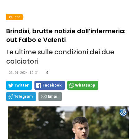
CALCIO
Brindisi, brutte notizie dall’infermeria:
out Falbo e Valenti
Le ultime sulle condizioni dei due
calciatori
23.01.2024 19:31
0
Twitter
Facebook
Whatsapp
Telegram
Email