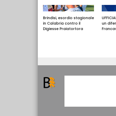
Brindisi, esordio stagionale
UFFICIAL
in Calabria contro il
un dife
Digiesse Praiatortora
Francav