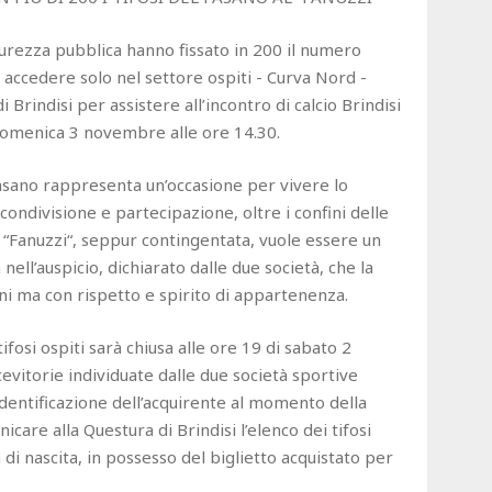
curezza pubblica hanno fissato in 200 il numero
 accedere solo nel settore ospiti - Curva Nord -
 Brindisi per assistere all’incontro di calcio Brindisi
domenica 3 novembre alle ore 14.30.
 Fasano rappresenta un’occasione per vivere lo
ondivisione e partecipazione, oltre i confini delle
al “Fanuzzi“, seppur contingentata, vuole essere un
ell’auspicio, dichiarato dalle due società, che la
ioni ma con rispetto e spirito di appartenenza.
tifosi ospiti sarà chiusa alle ore 19 di sabato 2
evitorie individuate dalle due società sportive
’identificazione dell’acquirente al momento della
icare alla Questura di Brindisi l’elenco dei tifosi
di nascita, in possesso del biglietto acquistato per