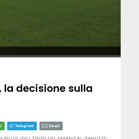
, la decisione sulla
p
Telegram
Email
N PIÙ DI 200 I TIFOSI DEL FASANO AL “FANUZZI”