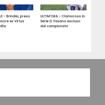
E - Brindisi, preso
ULTIM'ORA - Clamoroso in
nsore ex Virtus
Serie D: Fasano escluso
illa
dal campionato