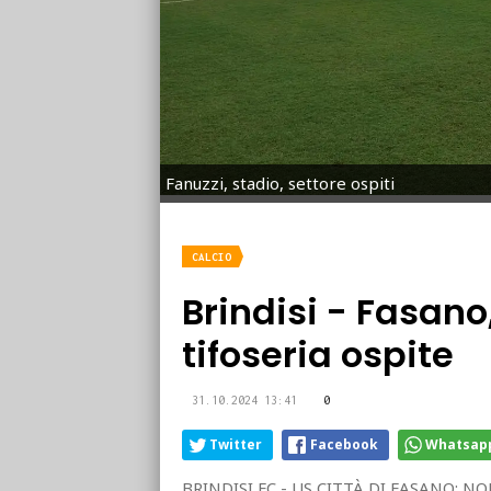
Fanuzzi, stadio, settore ospiti
CALCIO
Brindisi - Fasano
tifoseria ospite
31.10.2024 13:41
0
Twitter
Facebook
Whatsap
BRINDISI FC - US CITTÀ DI FASANO: NO