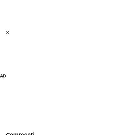
X
 AD
Commenti